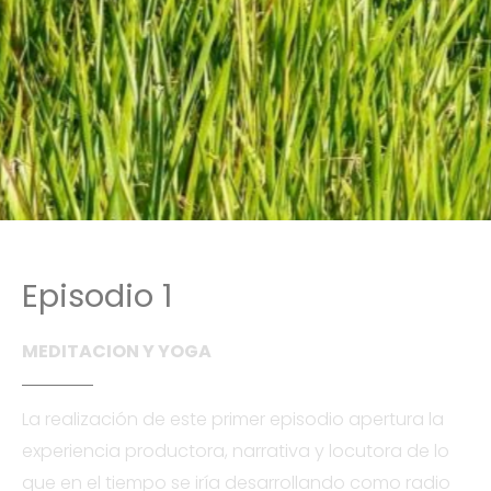
Episodio
1
MEDITACION
Y
YOGA
La realización de este primer episodio apertura la
experiencia productora, narrativa y locutora de lo
que en el tiempo se iría desarrollando como radio