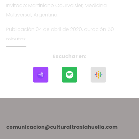
Invitado: Martiniano Courvoisier, Medicina
Multiversal, Argentina.
Publicación 04 de abril de 2020, duración 50
minutos
Escuchar
en:
comunicacion@culturaltraslahuella.com