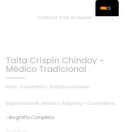
ES
Cultural Tras la Huella
Taita
Crispin
Chindoy
-
Médico
Tradicional
País : Colombia – Estados Unidos
Especialidad : Médico Alópata – Curandero
Biografía Completa
Yo soy un