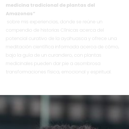
medicina tradicional de plantas del
Amazonas”
sobre mis experiencias, donde se reúne un
compendio de historias Clínicas acerca del
potencial curativo de la ayahuasca y ofrece una
meditación científica informada acerca de cómo,
bajo la guía de un curandero, con plantas
medicinales pueden dar pie a asombrosa
transformaciones física, emocional y espiritual.