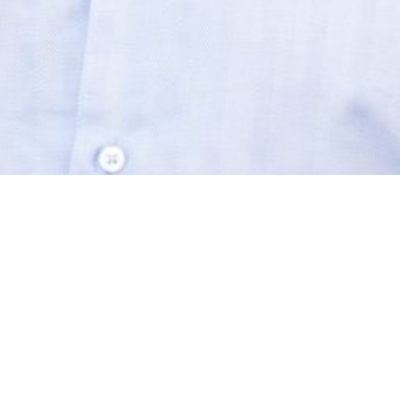
comunicacion@culturaltraslahuella.com
Contacto Fundación Chile