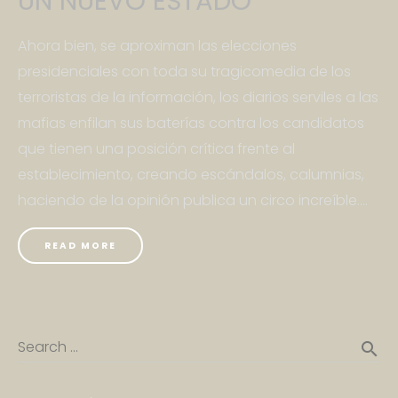
UN NUEVO ESTADO
Ahora bien, se aproximan las elecciones
presidenciales con toda su tragicomedia de los
terroristas de la información, los diarios serviles a las
mafias enfilan sus baterías contra los candidatos
que tienen una posición crítica frente al
establecimiento, creando escándalos, calumnias,
haciendo de la opinión publica un circo increíble....
READ MORE
Search …
search