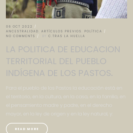
06 OCT 2022
ANCESTRALIDAD
,
ARTÍCULOS PREVIOS
,
POLÍTICA
NO COMMENTS
BY
C.TRAS LA HUELLA
LA POLITICA DE EDUCACION
TERRITORIAL DEL PUEBLO
INDÍGENA DE LOS PASTOS.
Para el pueblo de los Pastos la educación está en
el territorio, en la cultura, en la casa, en la familia, en
el pensamiento madre y padre, en el derecho
mayor, en la ley de origen y en la ley natural, y:
READ MORE