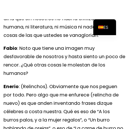
nobles. ¿Usted se imagina a Jesucristo sin su burro?
¿O a Sancho Panza sin su hermoso Rucio? Yo hasta
diría que sin nosotros no habría civilización
humana, ni literatura, ni música ni nada de esas
cosas de las que ustedes se vanaglorian.
Fabio
: Noto que tiene una imagen muy
desfavorable de nosotros y hasta siento un poco de
rencor. ¿Qué otras cosas le molestan de los
humanos?
Enerio
: (Relinchos). Obviamente que nos peguen
por todo. Pero algo que me enfurece (relincha de
nuevo) es que anden inventando frases dizque
célebres a costa nuestra. Qué es eso de “A los
burros palos, y a la mujer regalos”, o “Un burro
hablando de orejas”, o eso de “La carne de burro no