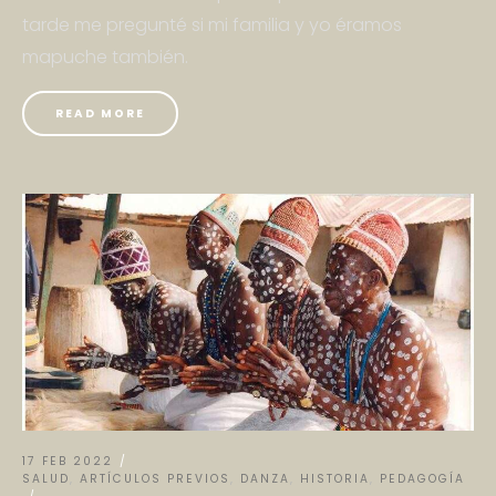
tarde me pregunté si mi familia y yo éramos
mapuche también.
READ MORE
17 FEB 2022
SALUD
,
ARTÍCULOS PREVIOS
,
DANZA
,
HISTORIA
,
PEDAGOGÍA