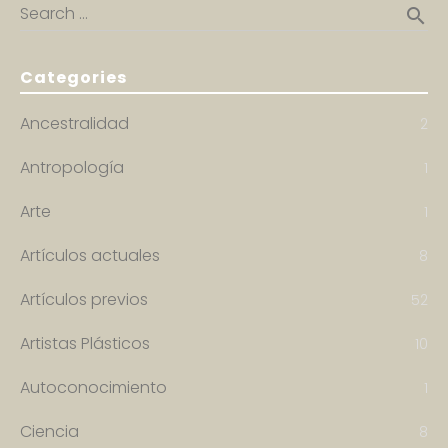
Search …
search
Categories
Ancestralidad
2
Antropología
1
Arte
1
Artículos actuales
8
Artículos previos
52
Artistas Plásticos
10
Autoconocimiento
1
Ciencia
8