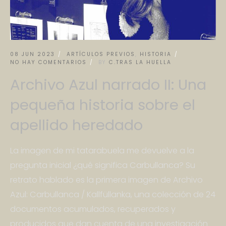
08 JUN 2023
ARTÍCULOS PREVIOS
,
HISTORIA
NO HAY COMENTARIOS
BY
C.TRAS LA HUELLA
Archivo Azul narrado II: Una
pequeña historia sobre el
apellido heredado
La imagen de mi tatarabuela me devuelve a la
pregunta inicial ¿qué significa Carbullanca? Su
retrato hablado es la primera imagen de Archivo
Azul: Carbullanca / Kallfüllanka, una colección de 24
documentos acumulados, recuperados y
producidos que dan cuenta de una investigación