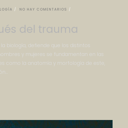
LOGÍA
NO HAY COMENTARIOS
ués del trauma
la biología, defiende que los distintos
hombres y mujeres se fundamentan en las
ales como la anatomía y morfología de este,
n...