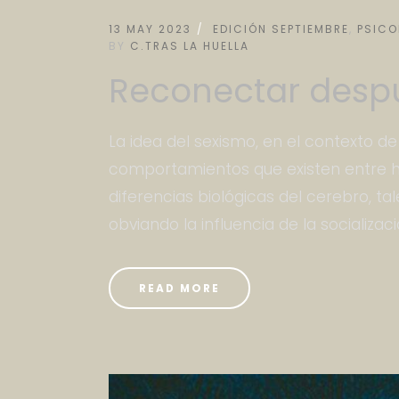
13 MAY 2023
EDICIÓN SEPTIEMBRE
,
PSICO
BY
C.TRAS LA HUELLA
Reconectar desp
La idea del sexismo, en el contexto de 
comportamientos que existen entre 
diferencias biológicas del cerebro, t
obviando la influencia de la socializació
READ MORE