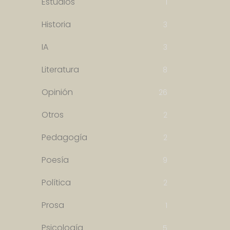
Estudios
1
Historia
3
IA
3
Literatura
8
Opinión
26
Otros
2
Pedagogía
2
Poesía
9
Política
2
Prosa
1
Psicología
5