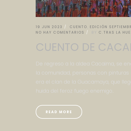
19 JUN 2023
CUENTO
,
EDICIÓN SEPTIEMB
NO HAY COMENTARIOS
BY
C.TRAS LA HUE
CUENTO DE CACAI
De regreso a la aldea Cacaima, se en
la comunidad, personas con pinturas r
era el clan de la Guacamaya, que lle
huida del feroz fuego enemigo..
READ MORE