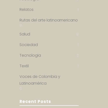
Relatos
1
Rutas del arte latinoamericano
9
Salud
9
Sociedad
1
Tecnologia
2
Textil
1
Voces de Colombia y
Latinoamérica
6
Recent Posts