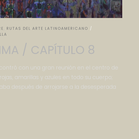
RE
,
RUTAS DEL ARTE LATINOAMERICANO
LLA
MA / CAPÍTULO 8
contró con una gran reunión en el centro de
ojas, amarillas y azules en todo su cuerpo;
gaba después de arrojarse a la desesperada