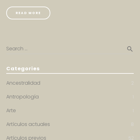
READ MORE
Search …
search
Categories
Ancestralidad
2
Antropología
1
Arte
1
Artículos actuales
8
Artículos previos
52