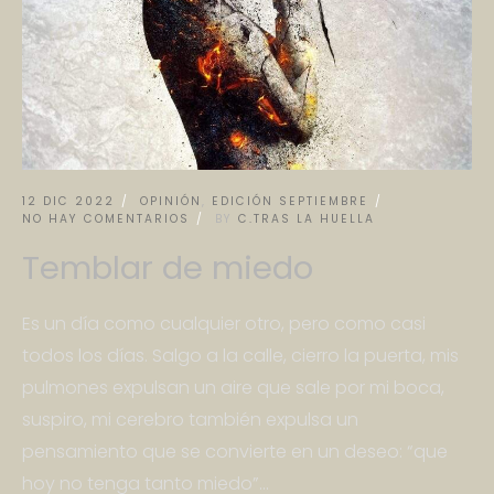
12 DIC 2022
OPINIÓN
,
EDICIÓN SEPTIEMBRE
NO HAY COMENTARIOS
BY
C.TRAS LA HUELLA
Temblar de miedo
Es un día como cualquier otro, pero como casi
todos los días. Salgo a la calle, cierro la puerta, mis
pulmones expulsan un aire que sale por mi boca,
suspiro, mi cerebro también expulsa un
pensamiento que se convierte en un deseo: “que
hoy no tenga tanto miedo”...