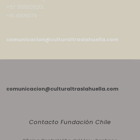
+57 3155025201
+61 4906079
comunicacion@culturaltraslahuella.com
comunicacion@culturaltraslahuella.com
Contacto Fundación Chile