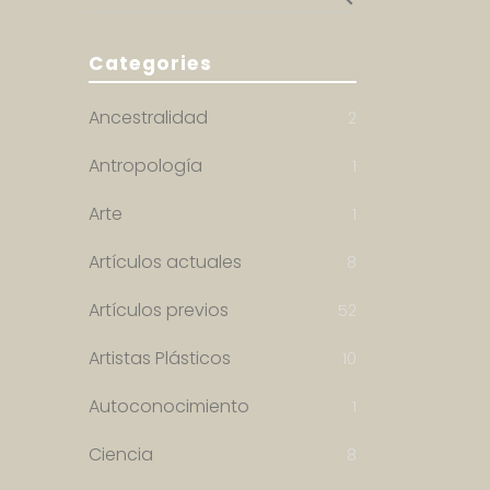
Categories
Ancestralidad
2
Antropología
1
Arte
1
Artículos actuales
8
Artículos previos
52
Artistas Plásticos
10
Autoconocimiento
1
Ciencia
8