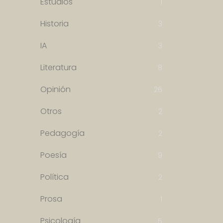
Estudios
1
Historia
3
IA
3
Literatura
8
Opinión
26
Otros
2
Pedagogía
2
Poesía
9
Política
2
Prosa
1
Psicología
5