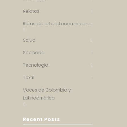
Relatos
1
Rutas del arte latinoamericano
9
Salud
9
Sociedad
1
Tecnologia
2
Textil
1
Voces de Colombia y
Latinoamérica
6
Recent Posts