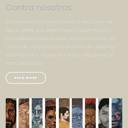
Contra nosotros
Contra nosotros La impotencia, o sea como ver
que la gente que debería estar cuidándonos y
protegiendo nuestras vidas se esta volviendo en
contra de nosotros hasta tal punto de quitarnos
nuestras vidas. Madre de Familia y Residente de
Barrio de Bogotá.
READ MORE