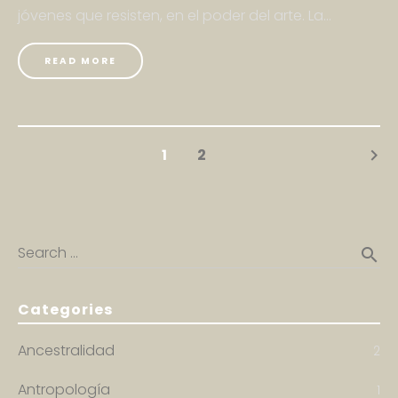
jóvenes que resisten, en el poder del arte. La...
READ MORE
1
2
keyboard_arrow_right
Search …
search
Categories
Ancestralidad
2
Antropología
1