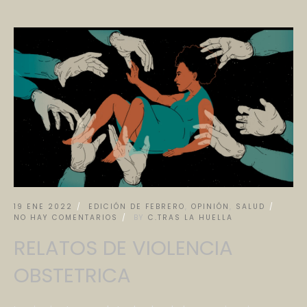
19 ENE 2022
EDICIÓN DE FEBRERO
,
OPINIÓN
,
SALUD
NO HAY COMENTARIOS
BY
C.TRAS LA HUELLA
RELATOS DE VIOLENCIA
OBSTETRICA