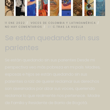
11 ENE 2022
VOCES DE COLOMBIA Y LATINOAMÉRICA
NO HAY COMENTARIOS
BY
C.TRAS LA HUELLA
Se están quedando sin sus
parientes
Se están quedando sin sus parientes Desde mi
perspectiva veo más pobreza en mi país. Madres,
esposas e hijos se están quedando sin sus
parientes a raíz de querer reclamar sus derechos
son asesinados por alzar sus voces, queriendo
reclamar lo que realmente nos pertenece. Madre
de Familia y Residente de Barrio de Bogotá.