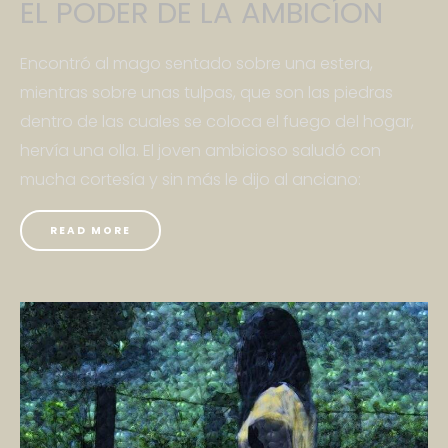
EL PODER DE LA AMBICÍON
Encontró al mago sentado sobre una estera,
mientras sobre unas tulpas, que son las piedras
dentro de las cuales se coloca el fuego del hogar,
hervía una olla. El joven ambicioso saludó con
mucha cortesía y sin más le dijo al anciano:
READ MORE