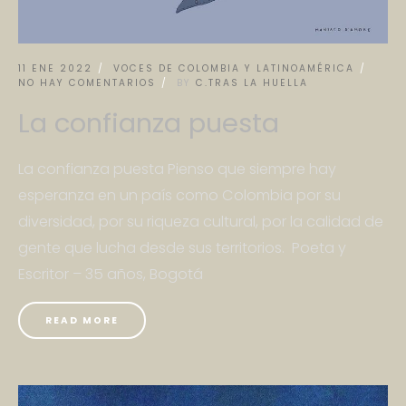
11 ENE 2022
VOCES DE COLOMBIA Y LATINOAMÉRICA
NO HAY COMENTARIOS
BY
C.TRAS LA HUELLA
La confianza puesta
La confianza puesta Pienso que siempre hay
esperanza en un país como Colombia por su
diversidad, por su riqueza cultural, por la calidad de
gente que lucha desde sus territorios. Poeta y
Escritor – 35 años, Bogotá
READ MORE