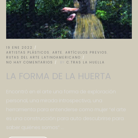
19 ENE 2022
ARTISTAS PLÁSTICOS
,
ARTE
,
ARTÍCULOS PREVIOS
,
RUTAS DEL ARTE LATINOAMERICANO
NO HAY COMENTARIOS
BY
C.TRAS LA HUELLA
LA FORMA DE LA HUERTA
Encontró en el arte una forma de exploración
personal, una mirada introspectiva, una
herramienta para entenderse como mujer “el arte
es una construcción para auto descubrirse para
saber quiénes somos” …