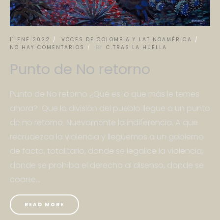
11 ENE 2022
VOCES DE COLOMBIA Y LATINOAMÉRICA
NO HAY COMENTARIOS
BY
C.TRAS LA HUELLA
Punto de No retorno
Punto de No retorno ¿Qué es lo que más le temes
ahora? Que la división del pueblo llegue a un punto
de no retorno. Nuevamente la indiferencia. A que
recrudezca la violencia y lleguemos a un gobierno
de facto, totalitario, donde se legalice la violencia,
donde se prohíba el derecho al disenso, donde se
coarte...
READ MORE