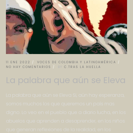
11 ENE 2022
VOCES DE COLOMBIA Y LATINOAMÉRICA
NO HAY COMENTARIOS
BY
C.TRAS LA HUELLA
La palabra que aún se Eleva
La palabra que aún se Eleva Si, aún hay esperanza,
somos muchos los que queremos un país mas
digno. Lo veo en el pueblo que a diario lucha, en los
abuelos que aprenden a desaprender, en los niños
que generan reflexiones de la realidad, en los