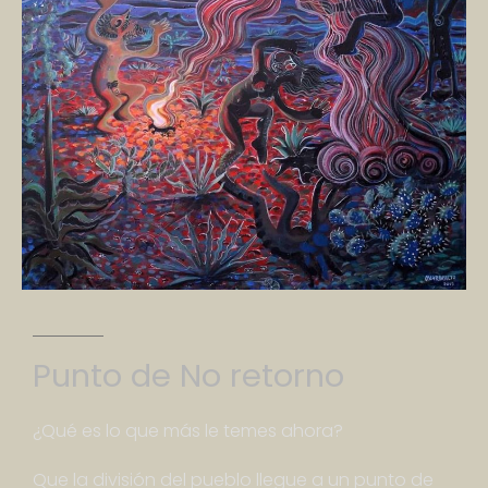
Punto
de
No
retorno
¿Qué es lo que más le temes ahora?
Que la división del pueblo llegue a un punto de