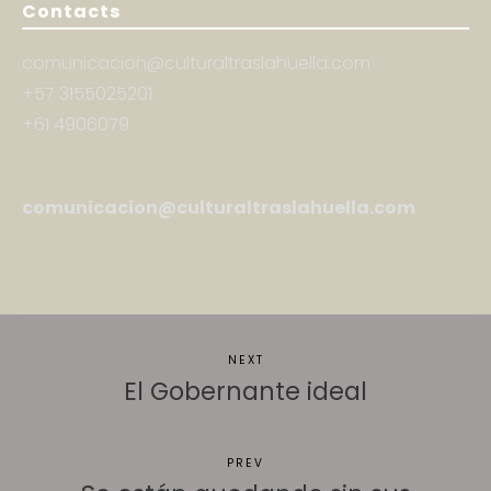
Contacts
comunicacion@culturaltraslahuella.com
+57 3155025201
+61 4906079
comunicacion@culturaltraslahuella.com
NEXT
El Gobernante ideal
PREV