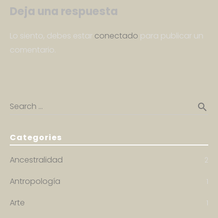
Deja una respuesta
Lo siento, debes estar
conectado
para publicar un
comentario.
Search …
search
Categories
Ancestralidad
2
Antropología
1
Arte
1