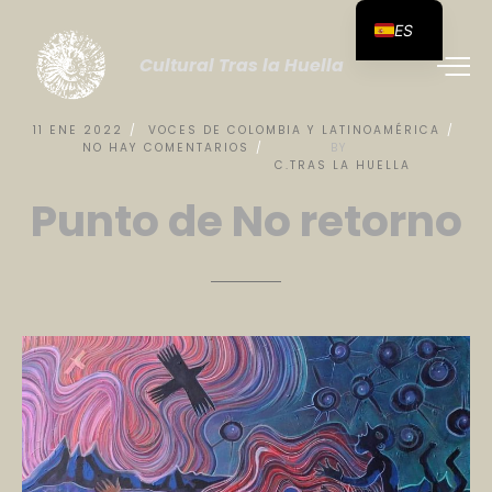
ES
Cultural Tras la Huella
11
ENE
2022
VOCES
DE
COLOMBIA
Y
LATINOAMÉRICA
NO
HAY
COMENTARIOS
BY
C.TRAS
LA
HUELLA
Punto
de
No
retorno