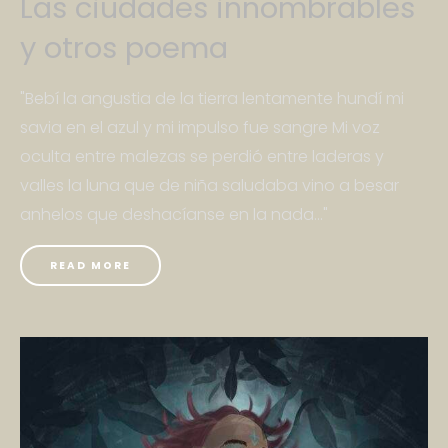
Las ciudades innombrables
y otros poema
"Bebí la angustia de la tierra lentamente hundí mi
savia en el azul y mi impulso fue sangre Mi voz
oculta entre malezas se perdió entre laderas y
valles la luna que de niña saludaba vino a besar
anhelos que deshacíanse en la nada..."
READ MORE