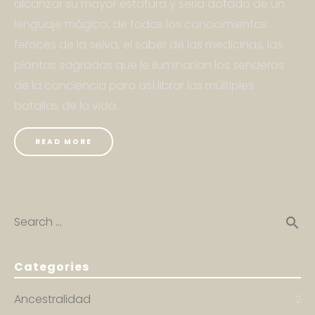
alcanzar su mayor estatura y seria dotado de un
lenguaje mágico, de todos los conocimientos
feroces de la selva, el saber de las medicinas, las
plantas sagradas que le iluminarían los senderos
de la conciencia para así librar las múltiples
batallas de la vida…
READ MORE
Search …
search
Categories
Ancestralidad
2