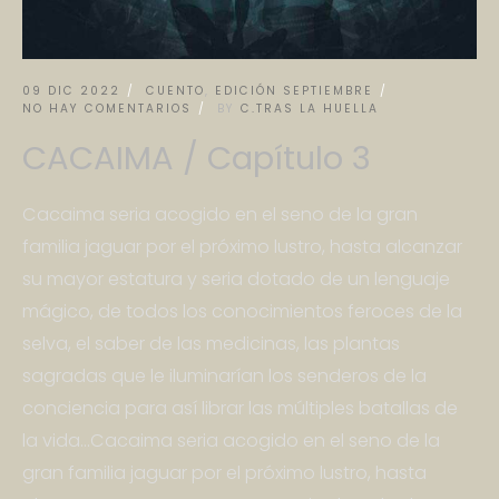
09 DIC 2022
CUENTO
,
EDICIÓN SEPTIEMBRE
NO HAY COMENTARIOS
BY
C.TRAS LA HUELLA
CACAIMA / Capítulo 3
Cacaima seria acogido en el seno de la gran
familia jaguar por el próximo lustro, hasta alcanzar
su mayor estatura y seria dotado de un lenguaje
mágico, de todos los conocimientos feroces de la
selva, el saber de las medicinas, las plantas
sagradas que le iluminarían los senderos de la
conciencia para así librar las múltiples batallas de
la vida…Cacaima seria acogido en el seno de la
gran familia jaguar por el próximo lustro, hasta