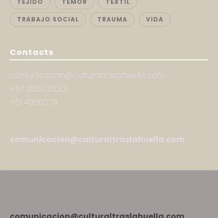
TEJIDO
TEMOR
TEXTIL
TRABAJO SOCIAL
TRAUMA
VIDA
Contacts
comunicacion@culturaltraslahuella.com
+57 3155025201
+61 4906079
comunicacion@culturaltraslahuella.com
comunicacion@culturaltraslahuella.com