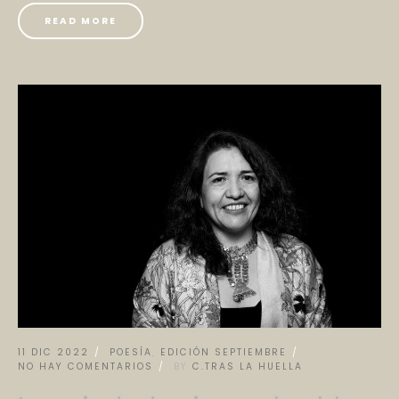
READ MORE
11 DIC 2022
POESÍA
,
EDICIÓN SEPTIEMBRE
NO HAY COMENTARIOS
BY
C.TRAS LA HUELLA