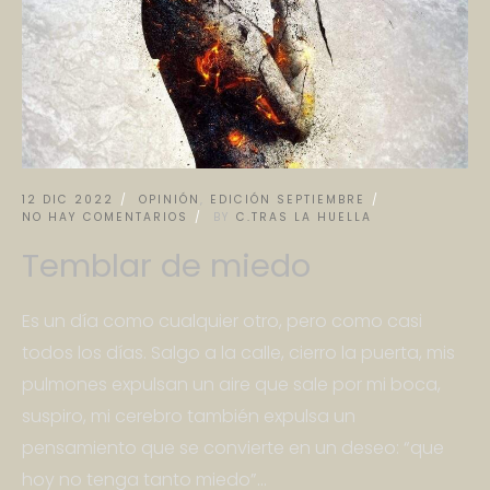
12 DIC 2022
OPINIÓN
,
EDICIÓN SEPTIEMBRE
NO HAY COMENTARIOS
BY
C.TRAS LA HUELLA
Temblar de miedo
Es un día como cualquier otro, pero como casi
todos los días. Salgo a la calle, cierro la puerta, mis
pulmones expulsan un aire que sale por mi boca,
suspiro, mi cerebro también expulsa un
pensamiento que se convierte en un deseo: “que
hoy no tenga tanto miedo”...