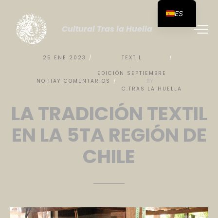
ES
Cultural Tras la Huella
25
ENE
2023
TEXTIL
,
EDICIÓN
SEPTIEMBRE
NO
HAY
COMENTARIOS
BY
C.TRAS
LA
HUELLA
LA
TRADICIÓN
TEXTIL
EN
LA
5TA
REGIÓN
DE
CHILE