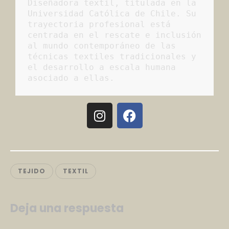
Diseñadora textil, titulada en la 
Universidad Católica de Chile. Su 
trayectoria profesional está 
centrada en el rescate e inclusión 
al mundo contemporáneo de las 
técnicas textiles tradicionales y 
el desarrollo a escala humana 
asociado a ellas.
TEJIDO
TEXTIL
Deja una respuesta