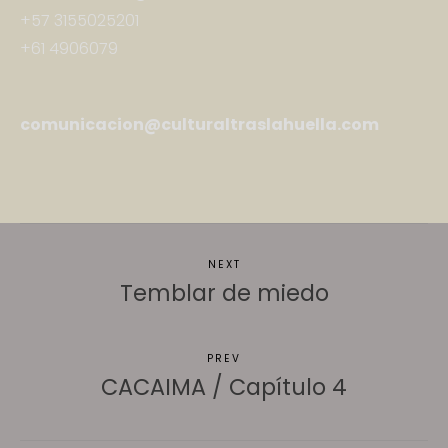
+57 3155025201
+61 4906079
comunicacion@culturaltraslahuella.com
NEXT
Temblar de miedo
PREV
CACAIMA / Capítulo 4