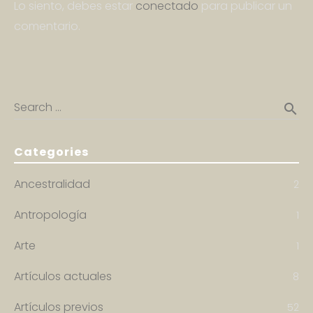
Lo siento, debes estar
conectado
para publicar un
comentario.
Search …
search
Categories
Ancestralidad
2
Antropología
1
Arte
1
Artículos actuales
8
Artículos previos
52