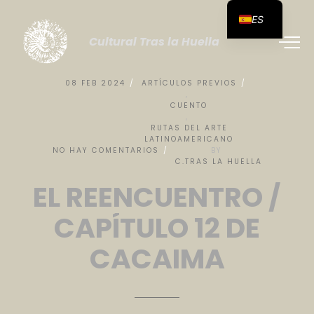
ES
Cultural Tras la Huella
08
FEB
2024
ARTÍCULOS
PREVIOS
,
CUENTO
,
RUTAS
DEL
ARTE
LATINOAMERICANO
NO
HAY
COMENTARIOS
BY
C.TRAS
LA
HUELLA
EL
REENCUENTRO
/
CAPÍTULO
12
DE
CACAIMA