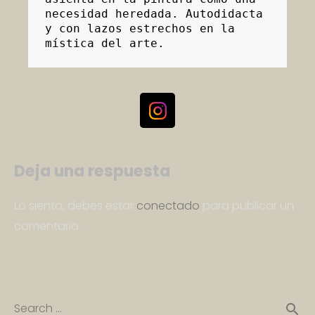
necesidad heredada. Autodidacta 
y con lazos estrechos en la 
mística del arte.
Deja una respuesta
Lo siento, debes estar
conectado
para publicar un
comentario.
Search …
search